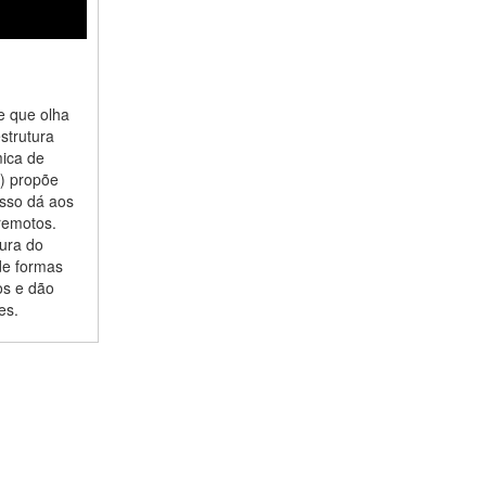
e que olha
strutura
mica de
s) propõe
Isso dá aos
remotos.
tura do
de formas
os e dão
es.