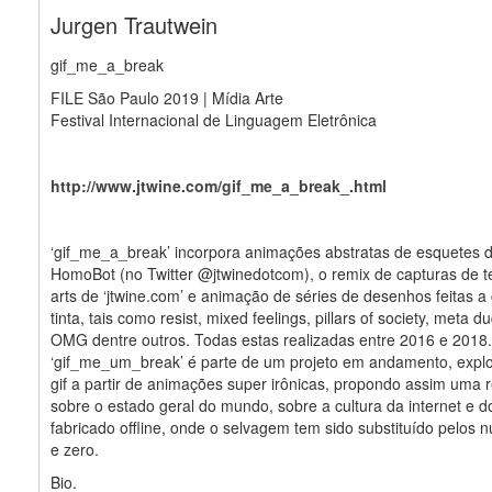
Jurgen Trautwein
gif_me_a_break
FILE São Paulo 2019 | Mídia Arte
Festival Internacional de Linguagem Eletrônica
http://www.jtwine.com/gif_me_a_break_.html
‘gif_me_a_break’ incorpora animações abstratas de esquetes d
HomoBot (no Twitter @jtwinedotcom), o remix de capturas de t
arts de ‘jtwine.com’ e animação de séries de desenhos feitas a
tinta, tais como resist, mixed feelings, pillars of society, meta d
OMG dentre outros. Todas estas realizadas entre 2016 e 2018.
‘gif_me_um_break’ é parte de um projeto em andamento, explo
gif a partir de animações super irônicas, propondo assim uma r
sobre o estado geral do mundo, sobre a cultura da internet e 
fabricado offline, onde o selvagem tem sido substituído pelos
e zero.
Bio.