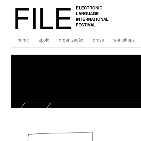
FILE
ELECTRONIC
LANGUAGE
INTERNATIONAL
FESTIVAL
home
apoio
organização
press
workshops