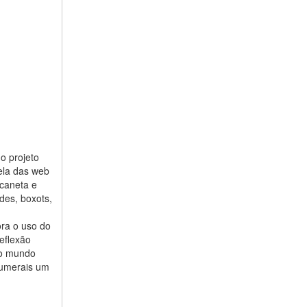
o projeto
ela das web
 caneta e
udes, boxots,
ra o uso do
eflexão
do mundo
 numerais um