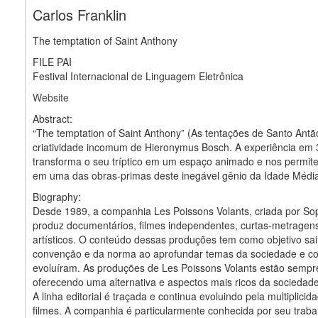
Carlos Franklin
The temptation of Saint Anthony
FILE PAI
Festival Internacional de Linguagem Eletrônica
Website
Abstract:
“The temptation of Saint Anthony” (As tentações de Santo Antã
criatividade incomum de Hieronymus Bosch. A experiência em 
transforma o seu tríptico em um espaço animado e nos permit
em uma das obras-primas deste inegável gênio da Idade Médi
Biography:
Desde 1989, a companhia Les Poissons Volants, criada por Sop
produz documentários, filmes independentes, curtas-metragen
artísticos. O conteúdo dessas produções tem como objetivo sai
convenção e da norma ao aprofundar temas da sociedade e c
evoluíram. As produções de Les Poissons Volants estão sempr
oferecendo uma alternativa e aspectos mais ricos da sociedad
A linha editorial é traçada e continua evoluindo pela multiplici
filmes. A companhia é particularmente conhecida por seu traba