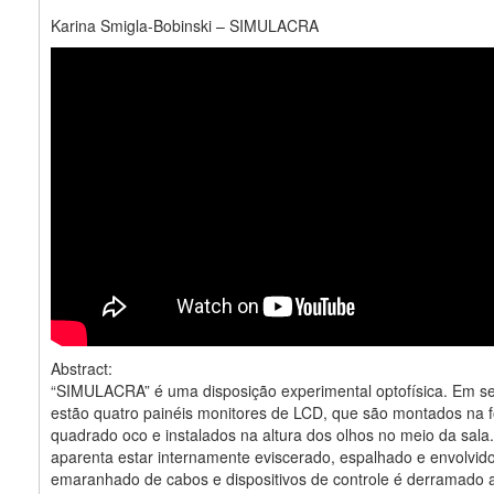
Karina Smigla-Bobinski – SIMULACRA
Abstract:
“SIMULACRA” é uma disposição experimental optofísica. Em 
estão quatro painéis monitores de LCD, que são montados na
quadrado oco e instalados na altura dos olhos no meio da sala
aparenta estar internamente eviscerado, espalhado e envolvid
emaranhado de cabos e dispositivos de controle é derramado a