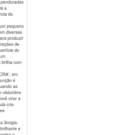
o penduradas
dá a
ncia do
s um pequeno
rem diversas
para produzir
direções de
perfície do
 um
 brilha com
ACRA”, em
função é
quando as
 vislumbre
ocê virar a
ula cria
res
na Smigla-
brilhante e
contra o