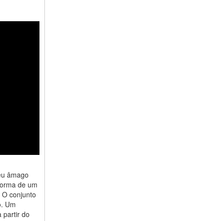
seu âmago
 forma de um
. O conjunto
o. Um
 partir do