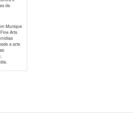
tes de
r em Munique
Fine Arts
 mídias
esde a arte
vas
,
dia.