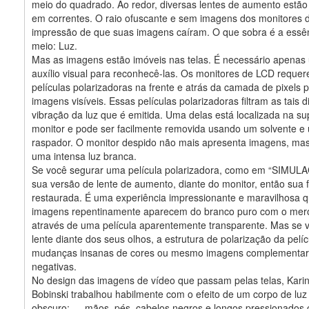
meio do quadrado. Ao redor, diversas lentes de aumento estã
em correntes. O raio ofuscante e sem imagens dos monitores 
impressão de que suas imagens caíram. O que sobra é a essê
meio: Luz.
Mas as imagens estão imóveis nas telas. É necessário apena
auxílio visual para reconhecê-las. Os monitores de LCD reque
películas polarizadoras na frente e atrás da camada de pixels 
imagens visíveis. Essas películas polarizadoras filtram as tais 
vibração da luz que é emitida. Uma delas está localizada na su
monitor e pode ser facilmente removida usando um solvente e
raspador. O monitor despido não mais apresenta imagens, mas
uma intensa luz branca.
Se você segurar uma película polarizadora, como em “SIMUL
sua versão de lente de aumento, diante do monitor, então sua 
restaurada. É uma experiência impressionante e maravilhosa 
imagens repentinamente aparecem do branco puro com o mero
através de uma película aparentemente transparente. Mas se v
lente diante dos seus olhos, a estrutura de polarização da pelíc
mudanças insanas de cores ou mesmo imagens complementa
negativas.
No design das imagens de vídeo que passam pelas telas, Kari
Bobinski trabalhou habilmente com o efeito de um corpo de luz 
obscuro: — mãos, pés, cabelos negros e longos pressionados 