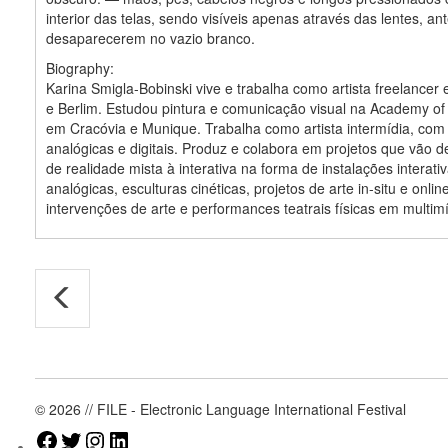
interior das telas, sendo visíveis apenas através das lentes, an
desaparecerem no vazio branco.
Biography:
Karina Smigla-Bobinski vive e trabalha como artista freelance
e Berlim. Estudou pintura e comunicação visual na Academy of 
em Cracóvia e Munique. Trabalha como artista intermídia, com
analógicas e digitais. Produz e colabora em projetos que vão d
de realidade mista à interativa na forma de instalações interati
analógicas, esculturas cinéticas, projetos de arte in-situ e online
intervenções de arte e performances teatrais físicas em multimí
© 2026 // FILE - Electronic Language International Festival
Facebook
Twitter
Instagram
LinkedIn