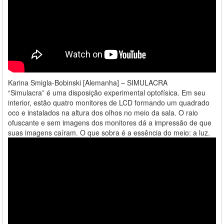
Karina Smigla-Bobinski [Alemanha] – SIMULACRA
“Simulacra” é uma disposição experimental optofísica. Em seu
interior, estão quatro monitores de LCD formando um quadrado
oco e instalados na altura dos olhos no meio da sala. O raio
ofuscante e sem imagens dos monitores dá a impressão de que
suas imagens caíram. O que sobra é a essência do meio: a luz.