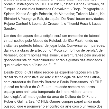
obras e instalações no FILE Rio 2014, estão: Canda? ?i?man, da
Turquia; os estúdios franceses Chevalvert, 2Roqs, Polygraphik &
Splank; Karina Smigla-Bobinski, da Alemanha; Takeshi Mukai, Kei
Shiratori & Younghyo Bak, do Japão. Do Brasil foram convidados
Rejane Cantoni & Leonardo Crescenti, e Thembi Rosa & Lucas
Sander.
Um dos destaques desta edição será um campinho de futebol
virtual cedido pelo Museu do Futebol, de São Paulo, onde os
visitantes poderão brincar de jogar bola. Conversar com paredes,
dar vida a obras de arte, como “Moça com brinco de pérola”, de
Vermeer, jogar “Thomas was alone”, e aventurar-se pelo universo
gótico-futurista de “Machinarium” serão algumas das atividades
que envolverão o público do FILE.
Desde 2006, o Oi Futuro recebe as experimentações em arte
digital do maior festival de arte e tecnologia da América Latina,
com curadoria de Ricardo Barreto e Paula Perissinotto. “O FILE
já está na história do Oi Futuro, trazendo sempre ao nosso
espaço uma animada temporada de interatividade, arte e
tecnologia”, afirma o gestor da área de Cultura do Oi Futuro,
Roberto Guimarães. “O FILE Games cumpre papel ainda mais
ousado, que é promover o encontro da arte com o universo dos