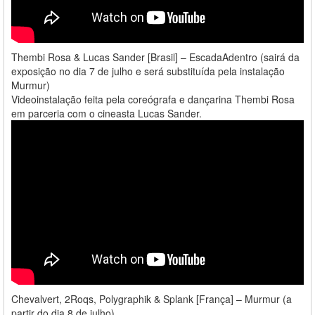
Thembi Rosa & Lucas Sander [Brasil] – EscadaAdentro (sairá da
exposição no dia 7 de julho e será substituída pela instalação
Murmur)
Videoinstalação feita pela coreógrafa e dançarina Thembi Rosa
em parceria com o cineasta Lucas Sander.
Chevalvert, 2Roqs, Polygraphik & Splank [França] – Murmur (a
partir do dia 8 de julho)