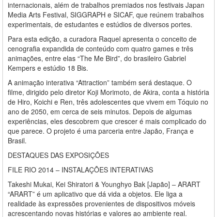
internacionais, além de trabalhos premiados nos festivais Japan
Media Arts Festival, SIGGRAPH e SICAF, que reúnem trabalhos
experimentais, de estudantes e estúdios de diversos portes.
Para esta edição, a curadora Raquel apresenta o conceito de
cenografia expandida de conteúdo com quatro games e três
animações, entre elas “The Me Bird”, do brasileiro Gabriel
Kempers e estúdio 18 Bis.
A animação interativa “Attraction” também será destaque. O
filme, dirigido pelo diretor Koji Morimoto, de Akira, conta a história
de Hiro, Koichi e Ren, três adolescentes que vivem em Tóquio no
ano de 2050, em cerca de seis minutos. Depois de algumas
experiências, eles descobrem que crescer é mais complicado do
que parece. O projeto é uma parceria entre Japão, França e
Brasil.
DESTAQUES DAS EXPOSIÇÕES
FILE RIO 2014 – INSTALAÇÕES INTERATIVAS
Takeshi Mukai, Kei Shiratori & Younghyo Bak [Japão] – ARART
“ARART” é um aplicativo que dá vida a objetos. Ele liga a
realidade às expressões provenientes de dispositivos móveis
acrescentando novas histórias e valores ao ambiente real.