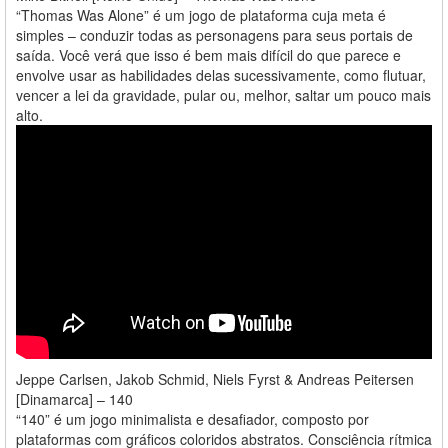
“Thomas Was Alone” é um jogo de plataforma cuja meta é
simples – conduzir todas as personagens para seus portais de
saída. Você verá que isso é bem mais difícil do que parece e
envolve usar as habilidades delas sucessivamente, como flutuar,
vencer a lei da gravidade, pular ou, melhor, saltar um pouco mais
alto.
Jeppe Carlsen, Jakob Schmid, Niels Fyrst & Andreas Peitersen
[Dinamarca] – 140
“140” é um jogo minimalista e desafiador, composto por
plataformas com gráficos coloridos abstratos. Consciência rítmica