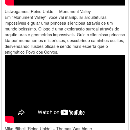
Ustwogames [Reino Unido] – Monument Valley
Em “Monument Valley”, você vai manipular arquiteturas
impossíveis e guiar uma princesa silenciosa através de um
mundo belíssimo. O jogo é uma exploração surreal através de
arquiteturas e geometrias impossíveis. Guie a silenciosa princesa
Ida por monumentos misteriosos, descobrindo caminhos ocultos,
desvendando ilusões óticas e sendo mais esperta que o
enigmático Povo dos Corvos.
Mike Bithell [Reino Unido] – Thomas Was Alone