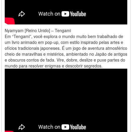
Nyamyam [Reino Unido] – Tengami
Em “Tengami”, você explora o mundo muito bem trabalhado de
um livro animado em pop-up, com estilo inspirado pelas artes e
ofícios tradicionais japoneses. É um jogo de aventura atmosférico
cheio de maravilhas e mistérios, ambientado no Japão de antigos
e obscuros contos de fada. Vire, dobre, deslize e puxe partes do
mundo para resolver enigmas e descobrir segredos.