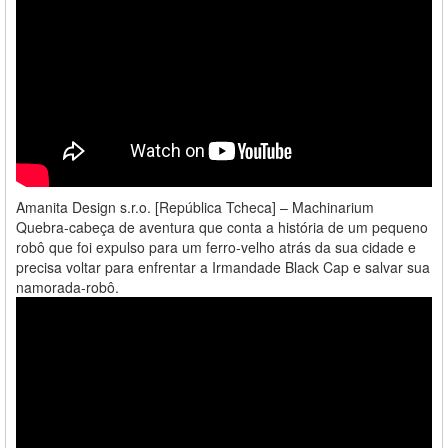
Amanita Design s.r.o. [República Tcheca] – Machinarium
Quebra-cabeça de aventura que conta a história de um pequeno
robô que foi expulso para um ferro-velho atrás da sua cidade e
precisa voltar para enfrentar a Irmandade Black Cap e salvar sua
namorada-robô.