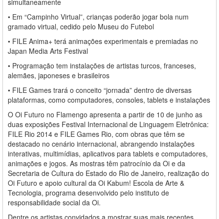
simultaneamente
• Em “Campinho Virtual”, crianças poderão jogar bola num
gramado virtual, cedido pelo Museu do Futebol
• FILE Anima+ terá animações experimentais e premiadas no
Japan Media Arts Festival
• Programação tem instalações de artistas turcos, franceses,
alemães, japoneses e brasileiros
• FILE Games trará o conceito “jornada” dentro de diversas
plataformas, como computadores, consoles, tablets e instalações
O Oi Futuro no Flamengo apresenta a partir de 10 de junho as
duas exposições Festival Internacional de Linguagem Eletrônica:
FILE Rio 2014 e FILE Games Rio, com obras que têm se
destacado no cenário internacional, abrangendo instalações
interativas, multimídias, aplicativos para tablets e computadores,
animações e jogos. As mostras têm patrocínio da Oi e da
Secretaria de Cultura do Estado do Rio de Janeiro, realização do
Oi Futuro e apoio cultural da Oi Kabum! Escola de Arte &
Tecnologia, programa desenvolvido pelo instituto de
responsabilidade social da Oi.
Dentre os artistas convidados a mostrar suas mais recentes