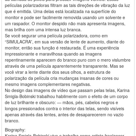
películas polarizadoras filtram as tais direções de vibração da luz
que é emitida. Uma delas está localizada na superfície do
monitor e pode ser facilmente removida usando um solvente e
um raspador. O monitor despido não mais apresenta imagens,
mas brilha com uma intensa luz branca.
Se você segurar uma película polarizadora, como em
“SIMULACRA”, em sua versão de lente de aumento, diante do
monitor, então sua função é restaurada. É uma experiência
impressionante e maravilhosa quando as imagens
repentinamente aparecem do branco puro com o mero vislumbre
através de uma película aparentemente transparente. Mas se
você virar a lente diante dos seus olhos, a estrutura de
polarização da película cria mudanças insanas de cores ou
mesmo imagens complementares negativas.
No design das imagens de vídeo que passam pelas telas, Karina
Smigla-Bobinski trabalhou habilmente com o efeito de um corpo
de luz brilhante e obscuro: — mãos, pés, cabelos negros e
longos pressionados contra o interior das telas, sendo visíveis
apenas através das lentes, antes de desaparecerem no vazio
branco.
Biography:
Karina Smigla-Bobinski vive e trabalha como artista freelancer