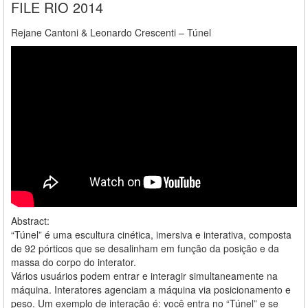
FILE RIO 2014
Rejane Cantoni & Leonardo Crescenti – Túnel
Abstract:
“Túnel” é uma escultura cinética, imersiva e interativa, composta
de 92 pórticos que se desalinham em função da posição e da
massa do corpo do interator.
Vários usuários podem entrar e interagir simultaneamente na
máquina. Interatores agenciam a máquina via posicionamento e
peso. Um exemplo de interação é: você entra no “Túnel” e se