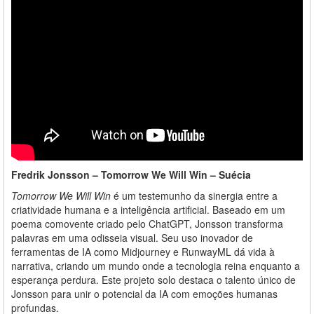
Fredrik Jonsson – Tomorrow We Will Win – Suécia
Tomorrow We Will Win
é um testemunho da sinergia entre a
criatividade humana e a inteligência artificial. Baseado em um
poema comovente criado pelo ChatGPT, Jonsson transforma
palavras em uma odisseia visual. Seu uso inovador de
ferramentas de IA como Midjourney e RunwayML dá vida à
narrativa, criando um mundo onde a tecnologia reina enquanto a
esperança perdura. Este projeto solo destaca o talento único de
Jonsson para unir o potencial da IA com emoções humanas
profundas.