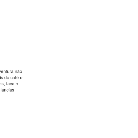
ventura não
is de café e
s, faça o
elancias