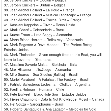
37. Jeroen Cluckers – Urutan – Bélgica
38. Jean-Michel Rolland – La Roue – França
39. Jean-Michel Rolland – Musical Landscape – França
40. Jean-Michel Rolland – Traces: Birds – França
41. Kassiani Kappelos – Oliver – Reino Unido
42. Khalil Charif – Celebridade – Brasil
43. Kuesti Fraun – Little Baggy – Alemanha
44. Maria Bilbao Herrera – Reflexivity – Venezuela
45. Mark Regester & Dave Madden – The Perfect Being –
Estados Unidos
46. Mark Tholander – Given enough time on this Boat, you will
learn to Love me – Dinamarca
47. Massimo Saverio Maida – Stoicheia – Itália
48. Max Hilsamer – Life&Logo – Alemanha
49. Miro Soares – Sea Studies [Baltics] – Brasil
50. Muriel Paraboni – A Fábrica : The Factory – Brasil
51. Patricio Ballesteros Ledesma – Otolitos – Argentina
52. Paulina Rutman – Humana – Chile
53. Pete Burkeet – Black Hole Son – Estados Unidos
54. Pierre Chaumont – Data Is Not Knowledge: Mosul – Canadá
55. Rei Souza – Sarcophagus – Brasil
56. Roberto Santaguida & Ana Lagator – Melodies for Solo