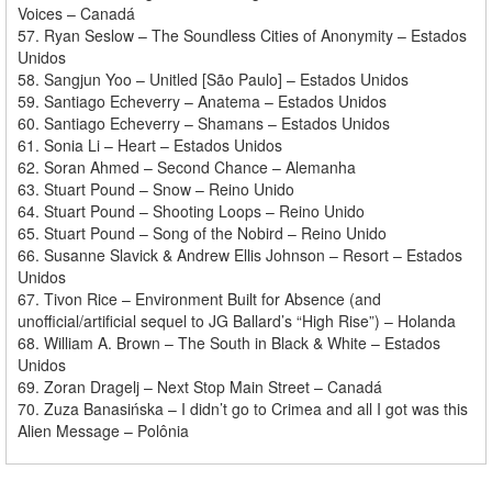
Voices – Canadá
57. Ryan Seslow – The Soundless Cities of Anonymity – Estados
Unidos
58. Sangjun Yoo – Unitled [São Paulo] – Estados Unidos
59. Santiago Echeverry – Anatema – Estados Unidos
60. Santiago Echeverry – Shamans – Estados Unidos
61. Sonia Li – Heart – Estados Unidos
62. Soran Ahmed – Second Chance – Alemanha
63. Stuart Pound – Snow – Reino Unido
64. Stuart Pound – Shooting Loops – Reino Unido
65. Stuart Pound – Song of the Nobird – Reino Unido
66. Susanne Slavick & Andrew Ellis Johnson – Resort – Estados
Unidos
67. Tivon Rice – Environment Built for Absence (and
unofficial/artificial sequel to JG Ballard’s “High Rise”) – Holanda
68. William A. Brown – The South in Black & White – Estados
Unidos
69. Zoran Dragelj – Next Stop Main Street – Canadá
70. Zuza Banasińska – I didn’t go to Crimea and all I got was this
Alien Message – Polônia