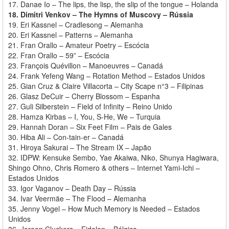
17. Danae Io – The lips, the lisp, the slip of the tongue – Holanda
18. Dimitri Venkov – The Hymns of Muscovy – Rússia
19. Eri Kassnel – Cradlesong – Alemanha
20. Eri Kassnel – Patterns – Alemanha
21. Fran Orallo – Amateur Poetry – Escócia
22. Fran Orallo – 59” – Escócia
23. François Quévillon – Manoeuvres – Canadá
24. Frank Yefeng Wang – Rotation Method – Estados Unidos
25. Gian Cruz & Claire Villacorta – City Scape n°3 – Filipinas
26. Glasz DeCuir – Cherry Blossom – Espanha
27. Guli Silberstein – Field of Infinity – Reino Unido
28. Hamza Kirbas – I, You, S-He, We – Turquia
29. Hannah Doran – Six Feet Film – Pais de Gales
30. Hiba Ali – Con-tain-er – Canadá
31. Hiroya Sakurai – The Stream IX – Japão
32. IDPW: Kensuke Sembo, Yae Akaiwa, Niko, Shunya Hagiwara,
Shingo Ohno, Chris Romero & others – Internet Yami-Ichi –
Estados Unidos
33. Igor Vaganov – Death Day – Rússia
34. Ivar Veermäe – The Flood – Alemanha
35. Jenny Vogel – How Much Memory is Needed – Estados
Unidos
36. Jeroen Cluckers – Eidolon – Bélgica