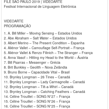
FILE SÃO PAULO 2019 | VIDEOARTE
Festival Internacional de Linguagem Eletrônica
VIDEOARTE
PROGRAMAÇÃO
1. A. Bill Miller – Moving Sensing – Estados Unidos
2. Abe Abraham – Salt Water – Estados Unidos
3. Albert Merino – The Present Condition – Espanha
4. Aliénor Vallet – Camouflage Self-Portrait – França
5. Aliénor Vallet & Renzo Filinich – The Stranger – França
6. Anna Vasof – Hitting my Head to the World – Áustria
7. Bill Psarras – Messenger – Grécia
8. Brit Bunkley – Geolith – Nova Zelândia
9. Bruno Borne – Capacidade Vital – Brasil
10. Brynley Longman – 26 Tines – Canadá
11. Brynley Longman – Lady Carmagnolle – Canadá
12. Brynley Longman – Tilt-a-Whirl – Canadá
13. Brynley Longman – Catching Feathers – Canadá
14. Céline Trouillet – SONG N°27 – França
15. Céline Trouillet – SONG N°26 – França
16. Céline Trouillet – SONG N°25 – França