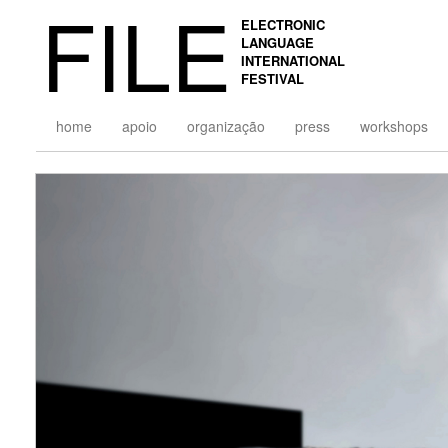
FILE
ELECTRONIC
LANGUAGE
INTERNATIONAL
FESTIVAL
home
apoio
organização
press
workshops