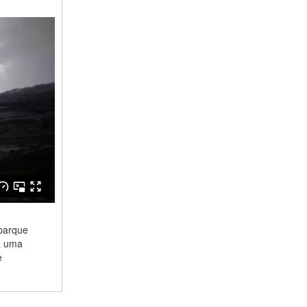
 parque
ra uma
e