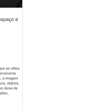
espaço e
ue se utiliza
ferramenta
as, a imagem
ura, objetos,
deo deixa de
ativo,