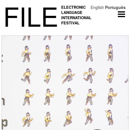
FILE
ELECTRONIC
English
Português
LANGUAGE
Togg
INTERNATIONAL
navi
FESTIVAL