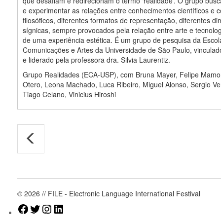
que desafiam e redirecionam o termo ‘realidade’. O grupo bus
e experimentar as relações entre conhecimentos científicos e c
filosóficos, diferentes formatos de representação, diferentes d
sígnicas, sempre provocados pela relação entre arte e tecnologi
de uma experiência estética. É um grupo de pesquisa da Escol
Comunicações e Artes da Universidade de São Paulo, vincula
e liderado pela professora dra. Silvia Laurentiz.
Grupo Realidades (ECA-USP), com Bruna Mayer, Felipe Mamo
Otero, Leona Machado, Luca Ribeiro, Miguel Alonso, Sergio Ve
Tiago Celano, Vinicius Hiroshi
© 2026 // FILE - Electronic Language International Festival
Facebook
Twitter
Instagram
LinkedIn