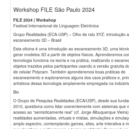
Workshop FILE São Paulo 2024
FILE 2024 | Workshop
Festival Internacional de Linguagem Eletrônica
Grupo Realidades (ECA-USP) – Olho de raio XYZ: introdução 
escaneamento 3D – Brasil
Esta oficina é uma introdução ao escaneamento 3D, uma técni
gerar modelos 3D a partir de objetos físicos. Aprenderemos c
tecnologia funciona na teoria e na prática, realizando o escan
objetos trazidos pelos participantes usando a versão gratuita do
de celular Polycam. Também aprenderemos boas práticas de
escaneamento e exploraremos alguns dos usos práticos e, prin
artísticos dessa tecnologia amplamente empregada na indústria
Bio
O Grupo de Pesquisa Realidades (ECA/USP), desde sua fund
2010, questiona como lidar coerentemente com sistemas que 
acesso ao “semioticamente real” (cf. Jorge Albuquerque Vieira)
realidades aumentadas, virtuais e mistas, simulações e emula
amplo espectro, contemplando games, sites, arte interativa e i