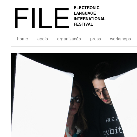
FILE
ELECTRONIC
LANGUAGE
INTERNATIONAL
FESTIVAL
home
apoio
organização
press
workshops