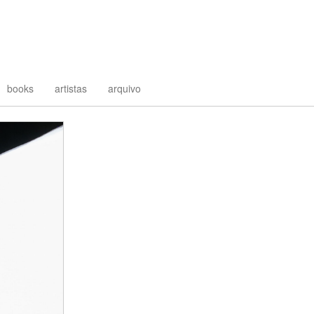
books
artistas
arquivo