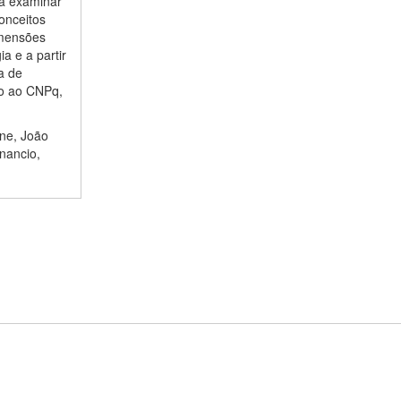
ca examinar
onceitos
imensões
a e a partir
a de
do ao CNPq,
ne, João
nancio,