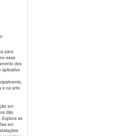
ao
ca para
omo essa
eamento dos
 aplicativo
cipalmente,
 e na arte.
ação em
nos dão
. Explora as
ções em
nstalações