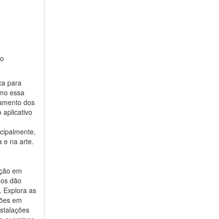
ao
ca para
omo essa
eamento dos
 aplicativo
cipalmente,
 e na arte.
ação em
nos dão
. Explora as
ções em
nstalações