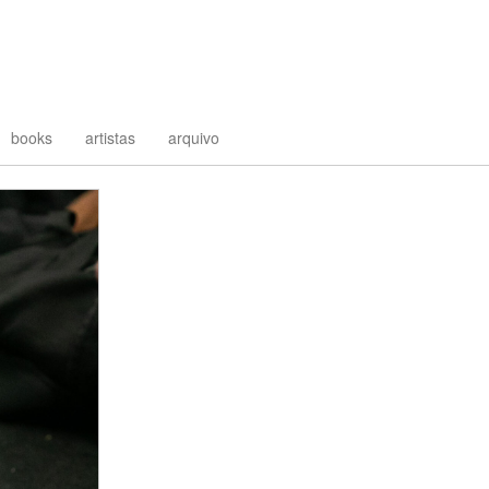
books
artistas
arquivo