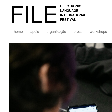
FILE
ELECTRONIC
LANGUAGE
INTERNATIONAL
FESTIVAL
home
apoio
organização
press
workshops