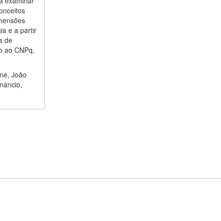
ca examinar
onceitos
imensões
a e a partir
a de
do ao CNPq,
ne, João
nancio,