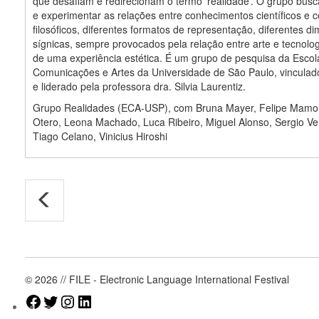
que desafiam e redirecionam o termo ‘realidade’. O grupo bus
e experimentar as relações entre conhecimentos científicos e c
filosóficos, diferentes formatos de representação, diferentes d
sígnicas, sempre provocados pela relação entre arte e tecnologi
de uma experiência estética. É um grupo de pesquisa da Escol
Comunicações e Artes da Universidade de São Paulo, vincula
e liderado pela professora dra. Silvia Laurentiz.
Grupo Realidades (ECA-USP), com Bruna Mayer, Felipe Mamo
Otero, Leona Machado, Luca Ribeiro, Miguel Alonso, Sergio Ve
Tiago Celano, Vinicius Hiroshi
© 2026 // FILE - Electronic Language International Festival
Facebook
Twitter
Instagram
LinkedIn