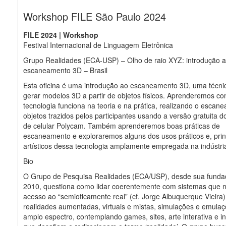
Workshop FILE São Paulo 2024
FILE 2024 | Workshop
Festival Internacional de Linguagem Eletrônica
Grupo Realidades (ECA-USP) – Olho de raio XYZ: introdução 
escaneamento 3D – Brasil
Esta oficina é uma introdução ao escaneamento 3D, uma técni
gerar modelos 3D a partir de objetos físicos. Aprenderemos c
tecnologia funciona na teoria e na prática, realizando o escan
objetos trazidos pelos participantes usando a versão gratuita do
de celular Polycam. Também aprenderemos boas práticas de
escaneamento e exploraremos alguns dos usos práticos e, prin
artísticos dessa tecnologia amplamente empregada na indústria
Bio
O Grupo de Pesquisa Realidades (ECA/USP), desde sua fund
2010, questiona como lidar coerentemente com sistemas que 
acesso ao “semioticamente real” (cf. Jorge Albuquerque Vieira)
realidades aumentadas, virtuais e mistas, simulações e emula
amplo espectro, contemplando games, sites, arte interativa e i