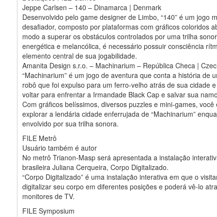
Jeppe Carlsen – 140 – Dinamarca | Denmark
Desenvolvido pelo game designer de Limbo, “140” é um jogo mi
desafiador, composto por plataformas com gráficos coloridos a
modo a superar os obstáculos controlados por uma trilha sonor
energética e melancólica, é necessário possuir consciência rítm
elemento central de sua jogabilidade.
Amanita Design s.r.o. – Machinarium – República Checa | Czec
“Machinarium” é um jogo de aventura que conta a história de
robô que foi expulso para um ferro-velho atrás de sua cidade e
voltar para enfrentar a Irmandade Black Cap e salvar sua nam
Com gráficos belíssimos, diversos puzzles e mini-games, você 
explorar a lendária cidade enferrujada de “Machinarium” enqua
envolvido por sua trilha sonora.
FILE Metrô
Usuário também é autor
No metrô Trianon-Masp será apresentada a instalação interativa
brasileira Juliana Cerqueira, Corpo Digitalizado.
“Corpo Digitalizado” é uma instalação interativa em que o visit
digitalizar seu corpo em diferentes posições e poderá vê-lo atr
monitores de TV.
FILE Symposium