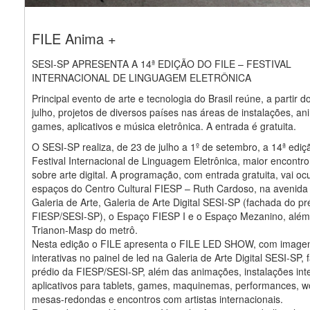
FILE Anima +
SESI-SP APRESENTA A 14ª EDIÇÃO DO FILE – FESTIVAL
INTERNACIONAL DE LINGUAGEM ELETRÔNICA
Principal evento de arte e tecnologia do Brasil reúne, a partir d
julho, projetos de diversos países nas áreas de instalações, a
games, aplicativos e música eletrônica. A entrada é gratuita.
O SESI-SP realiza, de 23 de julho a 1º de setembro, a 14ª ediç
Festival Internacional de Linguagem Eletrônica, maior encontro
sobre arte digital. A programação, com entrada gratuita, vai oc
espaços do Centro Cultural FIESP – Ruth Cardoso, na avenida 
Galeria de Arte, Galeria de Arte Digital SESI-SP (fachada do pr
FIESP/SESI-SP), o Espaço FIESP I e o Espaço Mezanino, além
Trianon-Masp do metrô.
Nesta edição o FILE apresenta o FILE LED SHOW, com image
interativas no painel de led na Galeria de Arte Digital SESI-SP,
prédio da FIESP/SESI-SP, além das animações, instalações inte
aplicativos para tablets, games, maquinemas, performances, w
mesas-redondas e encontros com artistas internacionais.