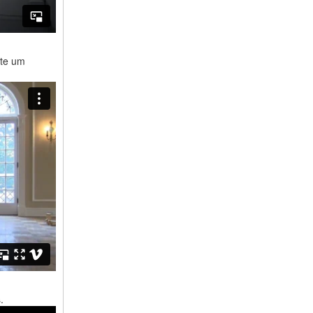
ite um
.