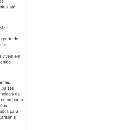
de
tais até
va) –
o parte de
rick
ue vivem em
ertido
entes,
s países
cnologia da
m como ponto
ções
nados para
Carlsen e