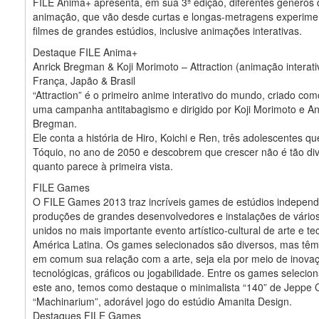
FILE Anima+ apresenta, em sua 3ª edição, diferentes gêneros 
animação, que vão desde curtas e longas-metragens experimen
filmes de grandes estúdios, inclusive animações interativas.
Destaque FILE Anima+
Anrick Bregman & Koji Morimoto – Attraction (animação interati
França, Japão & Brasil
“Attraction” é o primeiro anime interativo do mundo, criado com
uma campanha antitabagismo e dirigido por Koji Morimoto e An
Bregman.
Ele conta a história de Hiro, Koichi e Ren, três adolescentes q
Tóquio, no ano de 2050 e descobrem que crescer não é tão div
quanto parece à primeira vista.
FILE Games
O FILE Games 2013 traz incríveis games de estúdios independ
produções de grandes desenvolvedores e instalações de vário
unidos no mais importante evento artístico-cultural de arte e te
América Latina. Os games selecionados são diversos, mas tê
em comum sua relação com a arte, seja ela por meio de inova
tecnológicas, gráficos ou jogabilidade. Entre os games selecio
este ano, temos como destaque o minimalista “140” de Jeppe 
“Machinarium”, adorável jogo do estúdio Amanita Design.
Destaques FILE Games