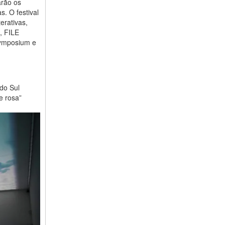
arão os
s. O festival
erativas,
, FILE
Symposium e
do Sul
e rosa”