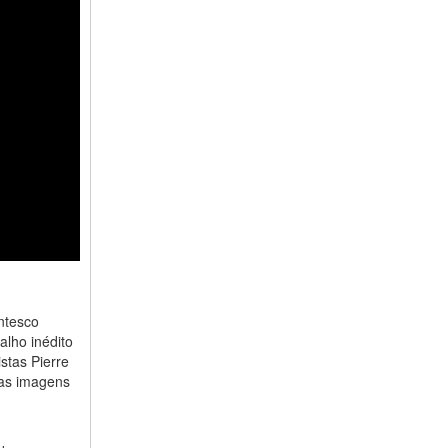
ntesco
lho inédito
stas Pierre
 as imagens