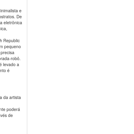
nimalista e
bstratos. De
a eletrônica
ica,
h Republic
 um pequeno
 precisa
orada-robô.
é levado a
nto é
 da artista
ante poderá
avés de