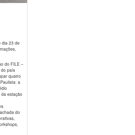
o dia 23 de
nimações,
ão do FILE –
 do país
upar quatro
Paulista: a
édio
 da estação
ns
 fachada do
rativas,
orkshops,