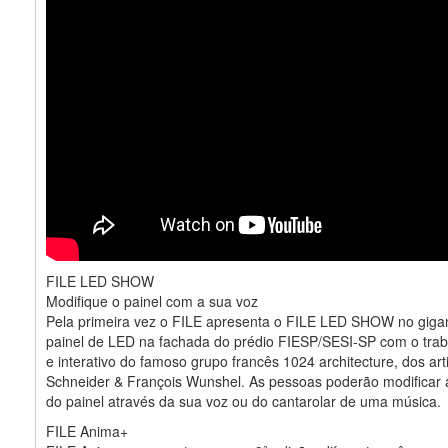
FILE LED SHOW
Modifique o painel com a sua voz
Pela primeira vez o FILE apresenta o FILE LED SHOW no giga
painel de LED na fachada do prédio FIESP/SESI-SP com o traba
e interativo do famoso grupo francês 1024 architecture, dos arti
Schneider & François Wunshel. As pessoas poderão modificar
do painel através da sua voz ou do cantarolar de uma música.
FILE Anima+