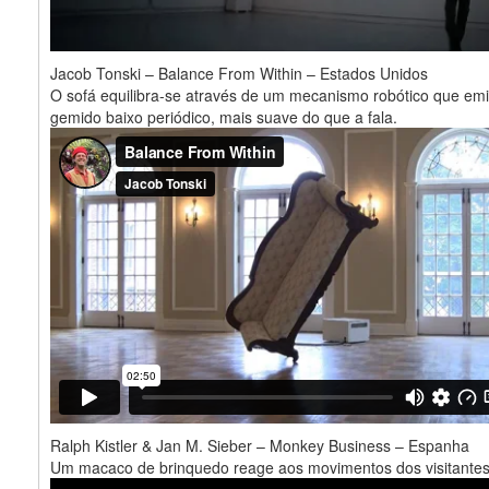
Jacob Tonski – Balance From Within – Estados Unidos
O sofá equilibra-se através de um mecanismo robótico que em
gemido baixo periódico, mais suave do que a fala.
Ralph Kistler & Jan M. Sieber – Monkey Business – Espanha
Um macaco de brinquedo reage aos movimentos dos visitantes