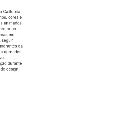
 Califórnia
mos, cores e
mes animados
formar na
lomas em
a seguir
inerantes da
ra aprender
vo.
ução durante
 de design
s