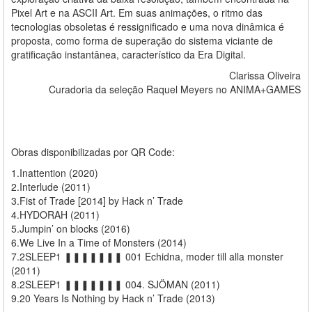
Pixel Art e na ASCII Art. Em suas animações, o ritmo das
tecnologias obsoletas é ressignificado e uma nova dinâmica é
proposta, como forma de superação do sistema viciante de
gratificação instantânea, característico da Era Digital.
Clarissa Oliveira
Curadoria da seleção Raquel Meyers no ANIMA+GAMES
Obras disponibilizadas por QR Code:
1.Inattention (2020)
2.Interlude (2011)
3.Fist of Trade [2014] by Hack n’ Trade
4.HYDORAH (2011)
5.Jumpin’ on blocks (2016)
6.We Live In a Time of Monsters (2014)
7.2SLEEP1 ❚❚❚❚❚❚❚ 001 Echidna, moder till alla monster
(2011)
8.2SLEEP1 ❚❚❚❚❚❚❚ 004. SJÖMAN (2011)
9.20 Years Is Nothing by Hack n’ Trade (2013)