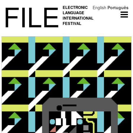
FILE
ELECTRONIC
English
Português
LANGUAGE
Togg
INTERNATIONAL
navi
FESTIVAL