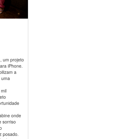
n, um projeto
para iPhone.
bilizam a
o uma
 mil
eto
ortunidade
cabine onde
 sorriso
o
ez posado.