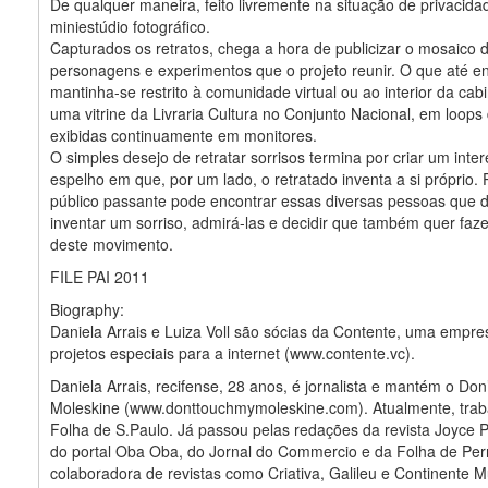
De qualquer maneira, feito livremente na situação de privacida
miniestúdio fotográfico.
Capturados os retratos, chega a hora de publicizar o mosaico 
personagens e experimentos que o projeto reunir. O que até e
mantinha-se restrito à comunidade virtual ou ao interior da ca
uma vitrine da Livraria Cultura no Conjunto Nacional, em loop
exibidas continuamente em monitores.
O simples desejo de retratar sorrisos termina por criar um inte
espelho em que, por um lado, o retratado inventa a si próprio. 
público passante pode encontrar essas diversas pessoas que 
inventar um sorriso, admirá-las e decidir que também quer faze
deste movimento.
FILE PAI 2011
Biography:
Daniela Arrais e Luiza Voll são sócias da Contente, uma empre
projetos especiais para a internet (www.contente.vc).
Daniela Arrais, recifense, 28 anos, é jornalista e mantém o Do
Moleskine (www.donttouchmymoleskine.com). Atualmente, trab
Folha de S.Paulo. Já passou pelas redações da revista Joyce 
do portal Oba Oba, do Jornal do Commercio e da Folha de Pe
colaboradora de revistas como Criativa, Galileu e Continente Mul