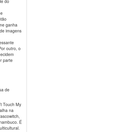
de do
de
ntão
bine ganha
s de imagens
ressante
Por outro, o
decidem
r parte
sa de
n’t Touch My
alha na
Pascowitch,
rnambuco. É
ticultural.