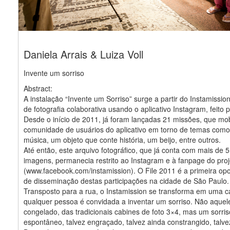
Daniela Arrais & Luiza Voll
Invente um sorriso
Abstract:
A instalação “Invente um Sorriso” surge a partir do Instamissio
de fotografia colaborativa usando o aplicativo Instagram, feito 
Desde o início de 2011, já foram lançadas 21 missões, que mo
comunidade de usuários do aplicativo em torno de temas com
música, um objeto que conte história, um beijo, entre outros.
Até então, este arquivo fotográfico, que já conta com mais de 5
imagens, permanecia restrito ao Instagram e à fanpage do proj
(www.facebook.com/instamission). O File 2011 é a primeira op
de disseminação destas participações na cidade de São Paulo.
Transposto para a rua, o Instamission se transforma em uma 
qualquer pessoa é convidada a inventar um sorriso. Não aquele
congelado, das tradicionais cabines de foto 3×4, mas um sorris
espontâneo, talvez engraçado, talvez ainda constrangido, talv