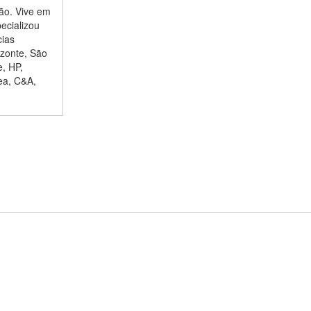
ção. Vive em
ecializou
cias
izonte, São
e, HP,
ea, C&A,