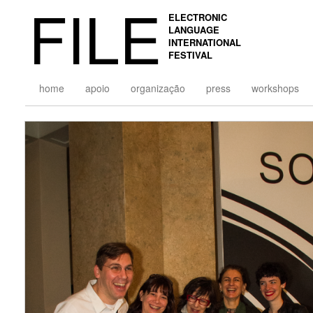
FILE
ELECTRONIC
LANGUAGE
INTERNATIONAL
FESTIVAL
home
apoio
organização
press
workshops