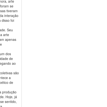
nora, arte
 foram se
ssas tiveram
da interação
 disso foi
dade. Seu
da arte
dam apenas
de
 um dos
sidade de
gregando ao
oletivas são
ntece a
oético de
ma produção
de. Hoje, já
se sentido,
va