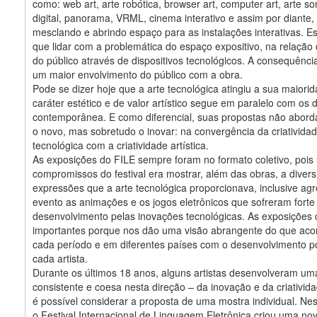
como: web art, arte robótica, browser art, computer art, arte so
digital, panorama, VRML, cinema interativo e assim por diante,
mesclando e abrindo espaço para as instalações interativas. E
que lidar com a problemática do espaço expositivo, na relação 
do público através de dispositivos tecnológicos. A consequência
um maior envolvimento do público com a obra.
Pode se dizer hoje que a arte tecnológica atingiu a sua maiori
caráter estético e de valor artístico segue em paralelo com os 
contemporânea. E como diferencial, suas propostas não abor
o novo, mas sobretudo o inovar: na convergência da criativida
tecnológica com a criatividade artística.
As exposições do FILE sempre foram no formato coletivo, pois
compromissos do festival era mostrar, além das obras, a diver
expressões que a arte tecnológica proporcionava, inclusive a
evento as animações e os jogos eletrônicos que sofreram forte
desenvolvimento pelas inovações tecnológicas. As exposições c
importantes porque nos dão uma visão abrangente do que aco
cada período e em diferentes países com o desenvolvimento p
cada artista.
Durante os últimos 18 anos, alguns artistas desenvolveram u
consistente e coesa nesta direção – da inovação e da criativida
é possível considerar a proposta de uma mostra individual. Nes
o Festival Internacional de Linguagem Eletrônica criou uma no