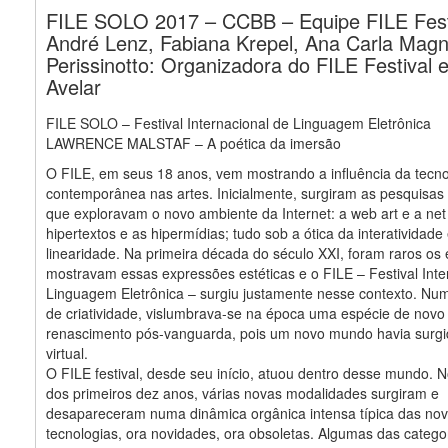
FILE SOLO 2017 – CCBB – Equipe FILE Fest
André Lenz, Fabiana Krepel, Ana Carla Magn
Perissinotto: Organizadora do FILE Festival 
Avelar
FILE SOLO – Festival Internacional de Linguagem Eletrônica
LAWRENCE MALSTAF – A poética da imersão
O FILE, em seus 18 anos, vem mostrando a influência da tecno
contemporânea nas artes. Inicialmente, surgiram as pesquisas 
que exploravam o novo ambiente da Internet: a web art e a net 
hipertextos e as hipermídias; tudo sob a ótica da interatividade
linearidade. Na primeira década do século XXI, foram raros os
mostravam essas expressões estéticas e o FILE – Festival Inte
Linguagem Eletrônica – surgiu justamente nesse contexto. Nu
de criatividade, vislumbrava-se na época uma espécie de novo
renascimento pós-vanguarda, pois um novo mundo havia surg
virtual.
O FILE festival, desde seu início, atuou dentro desse mundo. 
dos primeiros dez anos, várias novas modalidades surgiram e
desapareceram numa dinâmica orgânica intensa típica das no
tecnologias, ora novidades, ora obsoletas. Algumas das categor