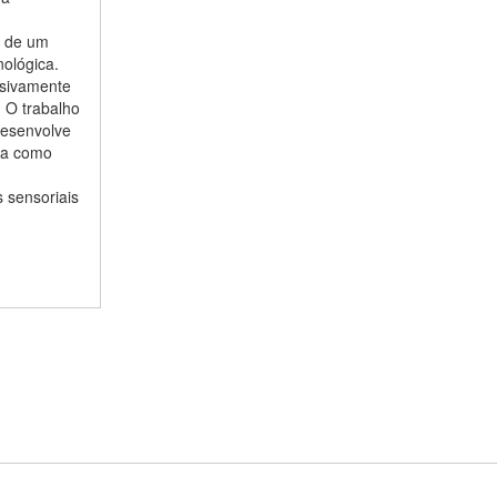
s de um
nológica.
usivamente
. O trabalho
 desenvolve
gia como
 sensoriais