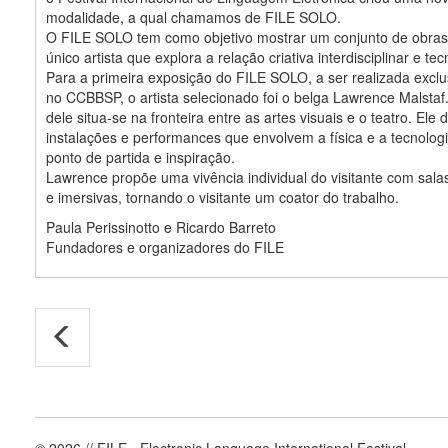
modalidade, a qual chamamos de FILE SOLO.
O FILE SOLO tem como objetivo mostrar um conjunto de obra
único artista que explora a relação criativa interdisciplinar e tec
Para a primeira exposição do FILE SOLO, a ser realizada excl
no CCBBSP, o artista selecionado foi o belga Lawrence Malstaf
dele situa-se na fronteira entre as artes visuais e o teatro. Ele
instalações e performances que envolvem a física e a tecnolo
ponto de partida e inspiração.
Lawrence propõe uma vivência individual do visitante com salas
e imersivas, tornando o visitante um coator do trabalho.
Paula Perissinotto e Ricardo Barreto
Fundadores e organizadores do FILE
© 2026 // FILE - Electronic Language International Festival