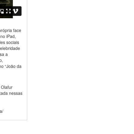
rópria face
no iPad,
es sociais
elebridade
sa a
o,
o “João da
 Olafur
ntada nessas
a/