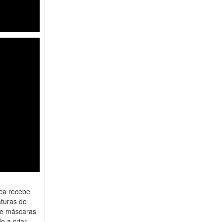
ica recebe
aturas do
s e máscaras
o a criar