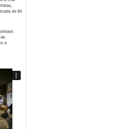
tistas,
década de 80
rofessor.
 de
ro e