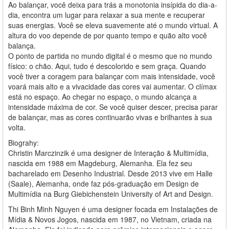
Ao balançar, você deixa para trás a monotonia insípida do dia-a-
dia, encontra um lugar para relaxar a sua mente e recuperar
suas energias. Você se eleva suavemente até o mundo virtual. A
altura do voo depende de por quanto tempo e quão alto você
balança.
O ponto de partida no mundo digital é o mesmo que no mundo
físico: o chão. Aqui, tudo é descolorido e sem graça. Quando
você tiver a coragem para balançar com mais intensidade, você
voará mais alto e a vivacidade das cores vai aumentar. O clímax
está no espaço. Ao chegar no espaço, o mundo alcança a
intensidade máxima de cor. Se você quiser descer, precisa parar
de balançar, mas as cores continuarão vivas e brilhantes à sua
volta.
Biograhy:
Christin Marczinzik é uma designer de Interação & Multimídia,
nascida em 1988 em Magdeburg, Alemanha. Ela fez seu
bacharelado em Desenho Industrial. Desde 2013 vive em Halle
(Saale), Alemanha, onde faz pós-graduação em Design de
Multimídia na Burg Giebichenstein University of Art and Design.
Thi Binh Minh Nguyen é uma designer focada em Instalações de
Mídia & Novos Jogos, nascida em 1987, no Vietnam, criada na