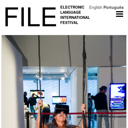
FILE
ELECTRONIC
English
Português
LANGUAGE
Togg
INTERNATIONAL
navi
FESTIVAL