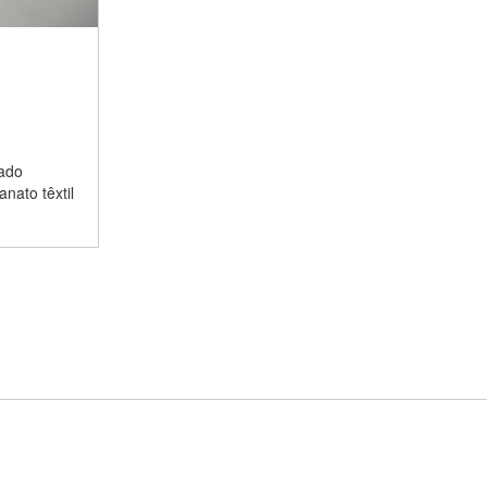
dado
nato têxtil