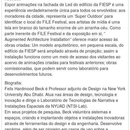
Expor animações na fachada de Led do edifício da FIESP é uma
experiência verdadeiramente única para todos os envolvidos: aos
moradores da cidade, representa um ‘Super Outdoor’ para
identificar o local do FILE Festival, aos artistas de mídia é uma
tela em branco do tamanho enorme de um arranha-céu. Como
parte inerente do FILE Festival e da exposição em si, ”
Augmented Architecture Installation” oferece maior acesso às
obras criadas: Um modelo arquitetônico, em pequena escala, do
edifício da FIESP será ampliado através de projeção; assim a
instalação funciona como um meio de acesso dos visitantes ao
acervo de animações criadas para festivais anteriores; obras
comissionadas, que podem servir como laboratório para
desenvolvimentos futuros.
Biografia:
Felix Hardmood Beck é Professor adjunto de Design na New York
University Abu Dhabi. Atua nas áreas de design, tecnologia e
inovação e dirige o Laboratório de Tecnologias de Narrativa e
Instalações Espaciais da NYUAD (NTSI-Lab).
Em seus projetos de pesquisa, Beck vislumbra sistemas e
espaços, criando e implantando objetos e instalações inovadoras
através de ferramentas do design e da engenharia. Desenvolve
cenários, além de ser pioneiro em casos de uso sobre a