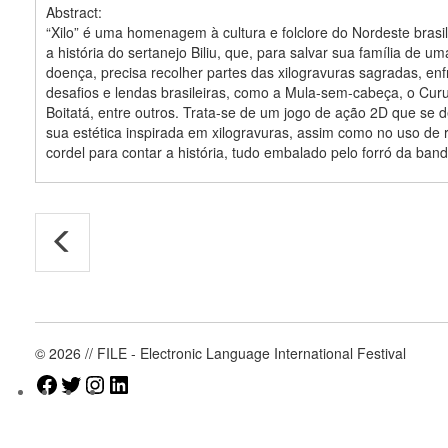
Abstract:
“Xilo” é uma homenagem à cultura e folclore do Nordeste brasil
a história do sertanejo Biliu, que, para salvar sua família de u
doença, precisa recolher partes das xilogravuras sagradas, en
desafios e lendas brasileiras, como a Mula-sem-cabeça, o Curu
Boitatá, entre outros. Trata-se de um jogo de ação 2D que se 
sua estética inspirada em xilogravuras, assim como no uso de 
cordel para contar a história, tudo embalado pelo forró da ban
© 2026 // FILE - Electronic Language International Festival
Facebook
Twitter
Instagram
LinkedIn