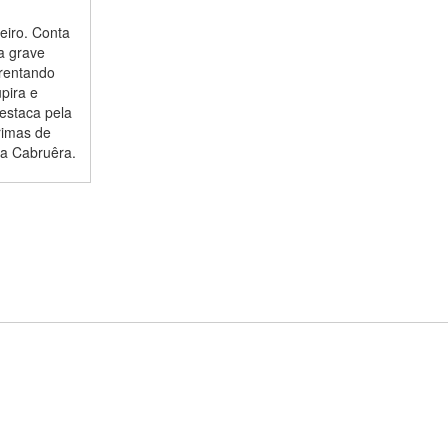
eiro. Conta
ma grave
frentando
pira e
destaca pela
rimas de
da Cabruêra.