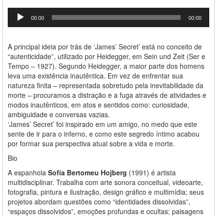
Tocador
00:00
00:00
de
áudio
A principal ideia por trás de ‘James’ Secret’ está no conceito de
“autenticidade”, utilizado por Heidegger, em Sein und Zeit (Ser e
Tempo – 1927). Segundo Heidegger, a maior parte dos homens
leva uma existência inautêntica. Em vez de enfrentar sua
natureza finita – representada sobretudo pela inevitabilidade da
morte – procuramos a distração e a fuga através de atividades e
modos inautênticos, em atos e sentidos como: curiosidade,
ambiguidade e conversas vazias.
‘James’ Secret’ foi inspirado em um amigo, no medo que este
sente de ir para o inferno, e como este segredo íntimo acabou
por formar sua perspectiva atual sobre a vida e morte.
Bio
A espanhola
Sofía Bertomeu Hojberg
(1991) é artista
multidisciplinar. Trabalha com arte sonora conceitual, videoarte,
fotografia, pintura e ilustração, design gráfico e multimídia; seus
projetos abordam questões como “identidades dissolvidas”,
“espaços dissolvidos”, emoções profundas e ocultas; paisagens