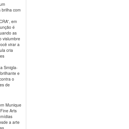
 um
 brilha com
ACRA”, em
função é
quando as
 vislumbre
ocê virar a
ula cria
res
na Smigla-
brilhante e
contra o
tes de
r em Munique
Fine Arts
 mídias
esde a arte
vas