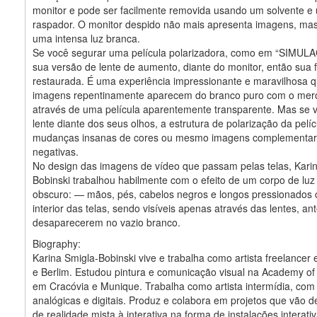
monitor e pode ser facilmente removida usando um solvente e
raspador. O monitor despido não mais apresenta imagens, mas
uma intensa luz branca.
Se você segurar uma película polarizadora, como em “SIMUL
sua versão de lente de aumento, diante do monitor, então sua 
restaurada. É uma experiência impressionante e maravilhosa 
imagens repentinamente aparecem do branco puro com o mero
através de uma película aparentemente transparente. Mas se v
lente diante dos seus olhos, a estrutura de polarização da pelíc
mudanças insanas de cores ou mesmo imagens complementa
negativas.
No design das imagens de vídeo que passam pelas telas, Kari
Bobinski trabalhou habilmente com o efeito de um corpo de luz 
obscuro: — mãos, pés, cabelos negros e longos pressionados 
interior das telas, sendo visíveis apenas através das lentes, an
desaparecerem no vazio branco.
Biography:
Karina Smigla-Bobinski vive e trabalha como artista freelance
e Berlim. Estudou pintura e comunicação visual na Academy of 
em Cracóvia e Munique. Trabalha como artista intermídia, com
analógicas e digitais. Produz e colabora em projetos que vão d
de realidade mista à interativa na forma de instalações interati