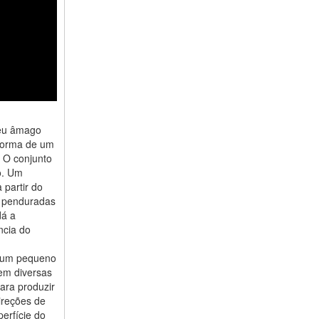
seu âmago
 forma de um
. O conjunto
o. Um
 partir do
o penduradas
dá a
ncia do
s um pequeno
rem diversas
para produzir
direções de
perfície do