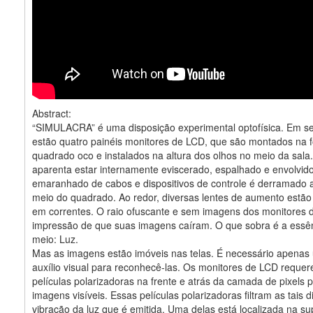
Abstract:
“SIMULACRA” é uma disposição experimental optofísica. Em 
estão quatro painéis monitores de LCD, que são montados na
quadrado oco e instalados na altura dos olhos no meio da sala
aparenta estar internamente eviscerado, espalhado e envolvid
emaranhado de cabos e dispositivos de controle é derramado a
meio do quadrado. Ao redor, diversas lentes de aumento estã
em correntes. O raio ofuscante e sem imagens dos monitores 
impressão de que suas imagens caíram. O que sobra é a essê
meio: Luz.
Mas as imagens estão imóveis nas telas. É necessário apena
auxílio visual para reconhecê-las. Os monitores de LCD reque
películas polarizadoras na frente e atrás da camada de pixels 
imagens visíveis. Essas películas polarizadoras filtram as tais 
vibração da luz que é emitida. Uma delas está localizada na su