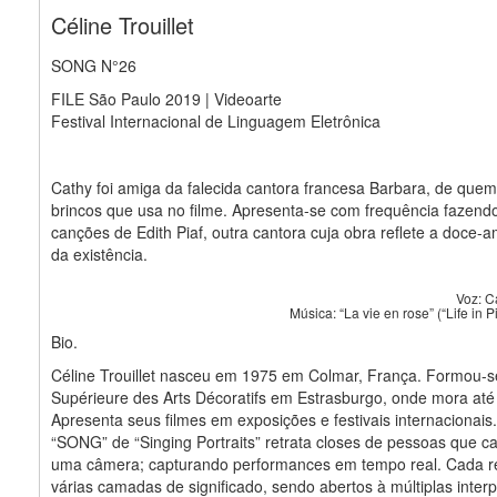
Céline Trouillet
SONG N°26
FILE São Paulo 2019 | Videoarte
Festival Internacional de Linguagem Eletrônica
Cathy foi amiga da falecida cantora francesa Barbara, de que
brincos que usa no filme. Apresenta-se com frequência fazend
canções de Edith Piaf, outra cantora cuja obra reflete a doce-a
da existência.
Voz: C
Música: “La vie en rose” (“Life in Pi
Bio.
Céline Trouillet nasceu em 1975 em Colmar, França. Formou-s
Supérieure des Arts Décoratifs em Estrasburgo, onde mora até
Apresenta seus filmes em exposições e festivais internacionais.
“SONG” de “Singing Portraits” retrata closes de pessoas que 
uma câmera; capturando performances em tempo real. Cada re
várias camadas de significado, sendo abertos à múltiplas inter