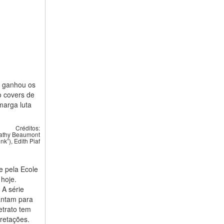
m ganhou os
o covers de
marga luta
Créditos:
athy Beaumont
nk”), Edith Piaf
e pela Ecole
 hoje.
 A série
cantam para
trato tem
pretações.