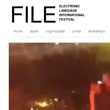
FILE
ELECTRONIC
LANGUAGE
INTERNATIONAL
FESTIVAL
home
apoio
organização
press
workshops