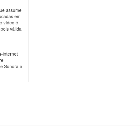
 que assume
locadas em
te vídeo é
pois válida
s-internet
re
te Sonora e