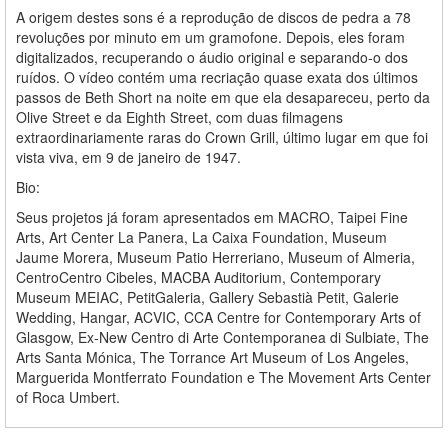
A origem destes sons é a reprodução de discos de pedra a 78
revoluções por minuto em um gramofone. Depois, eles foram
digitalizados, recuperando o áudio original e separando-o dos
ruídos. O vídeo contém uma recriação quase exata dos últimos
passos de Beth Short na noite em que ela desapareceu, perto da
Olive Street e da Eighth Street, com duas filmagens
extraordinariamente raras do Crown Grill, último lugar em que foi
vista viva, em 9 de janeiro de 1947.
Bio:
Seus projetos já foram apresentados em MACRO, Taipei Fine
Arts, Art Center La Panera, La Caixa Foundation, Museum
Jaume Morera, Museum Patio Herreriano, Museum of Almeria,
CentroCentro Cibeles, MACBA Auditorium, Contemporary
Museum MEIAC, PetitGaleria, Gallery Sebastià Petit, Galerie
Wedding, Hangar, ACVIC, CCA Centre for Contemporary Arts of
Glasgow, Ex-New Centro di Arte Contemporanea di Sulbiate, The
Arts Santa Mónica, The Torrance Art Museum of Los Angeles,
Marguerida Montferrato Foundation e The Movement Arts Center
of Roca Umbert.