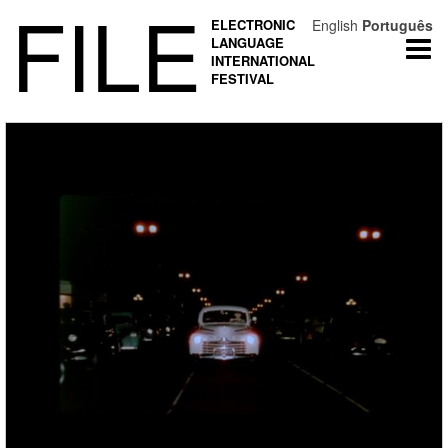
FILE
ELECTRONIC
English
Português
LANGUAGE
Togg
INTERNATIONAL
navi
FESTIVAL