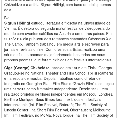
Chkheidze e a artista Sigrun Höllrigl, com base em dois poemas
dela.
Bio:
Sigrun Höllrigl
estudou literatura e filosofia na Universidade de
Vienna. É diretora do segundo maior festival de videopoesia do
mundo com eventos satélites na Áustria e em outros países. Em
2015/2016 ela publicou dois romances chamados Odysseus X e
The Camp. Também trabalhou em media arts e escreveu para
jornais e revistas online. Com diversos artistas, realizou uma
série de filmes-poemas majoritariamente baseados em seus
próprios poemas, que foram exibidos em festivais internacionais.
Giga (George) Chkheidze
, nascido em 1965 em Tbilsi, Georgia.
Graduou-se no National Theater and Film School Tbilisi (camera)
e na escola de música. Depois, trabalhou como diretor de
fotografia no Georgian State Film Studio “Gruzia Film” e começou
uma carreira como filmmaker independente. Desde 1993, tem
realizado projetos de filmes independentes em Moscou, Londres,
Berlim e Munique. Seus filmes foram exibidos em festivais
internacionais (Int. Film Festival, Roterdã; The Film Society of
Lincoln Center; Int. Short Film Festival, Oberhausen; Melbourne
Int. Film Festival), no MoMa, Nova Iorque; na The Film Society of