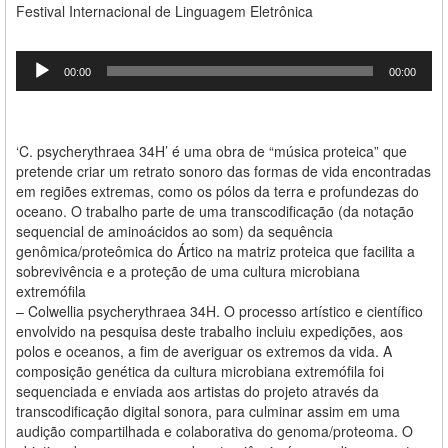
Festival Internacional de Linguagem Eletrônica
Tocador
00:00
00:00
de
áudio
‘C. psycherythraea 34H’ é uma obra de “música proteica” que
pretende criar um retrato sonoro das formas de vida encontradas
em regiões extremas, como os pólos da terra e profundezas do
oceano. O trabalho parte de uma transcodificação (da notação
sequencial de aminoácidos ao som) da sequência
genômica/proteômica do Ártico na matriz proteica que facilita a
sobrevivência e a proteção de uma cultura microbiana
extremófila
– Colwellia psycherythraea 34H. O processo artístico e científico
envolvido na pesquisa deste trabalho incluiu expedições, aos
polos e oceanos, a fim de averiguar os extremos da vida. A
composição genética da cultura microbiana extremófila foi
sequenciada e enviada aos artistas do projeto através da
transcodificação digital sonora, para culminar assim em uma
audição compartilhada e colaborativa do genoma/proteoma. O