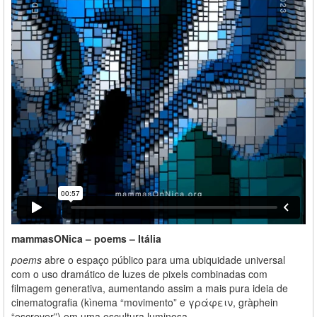
mammasONica – poems – Itália
poems
abre o espaço público para uma ubiquidade universal
com o uso dramático de luzes de pixels combinadas com
filmagem generativa, aumentando assim a mais pura ideia de
cinematografia (kìnema “movimento” e γράφειν, gràphein
“escrever”) em uma escultura luminosa.